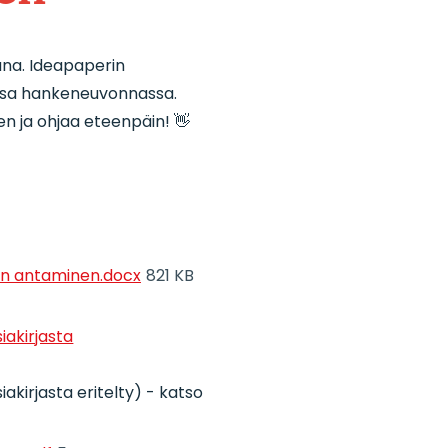
una. Ideapaperin
ssa hankeneuvonnassa.
n ja ohjaa eteenpäin! 👋
ien antaminen.docx
821 KB
iakirjasta
iakirjasta eritelty) - katso