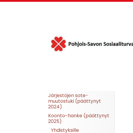
Siirry
sivun
sisältöön
Pohjois-Savon Sosia
Järjestöjen sote-
muutostuki (päättynyt
2024)
Koonto-hanke (päättynyt
2025)
Yhdistyksille