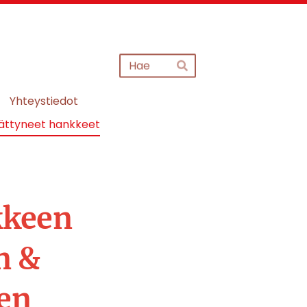
Haku
Hae
Yhteystiedot
ättyneet hankkeet
kkeen
n &
een