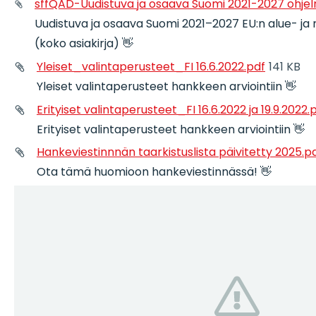
sffQAD-Uudistuva ja osaava Suomi 2021-2027 ohje
Uudistuva ja osaava Suomi 2021–2027 EU:n alue- ja 
(koko asiakirja) 👋
Yleiset_valintaperusteet_FI 16.6.2022.pdf
141 KB
Yleiset valintaperusteet hankkeen arviointiin 👋
Erityiset valintaperusteet_FI 16.6.2022 ja 19.9.2022.
Erityiset valintaperusteet hankkeen arviointiin 👋
Hankeviestinnnän taarkistuslista päivitetty 2025.p
Ota tämä huomioon hankeviestinnässä! 👋