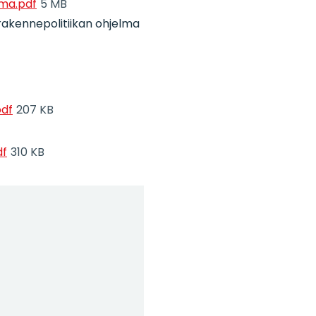
lma.pdf
5 MB
rakennepolitiikan ohjelma
pdf
207 KB
df
310 KB