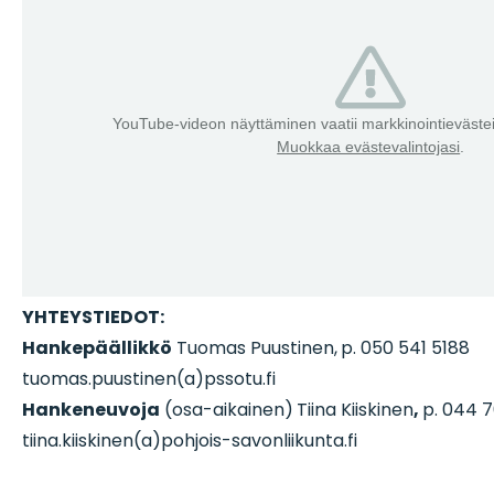
YouTube-videon näyttäminen vaatii markkinointieväst
Muokkaa evästevalintojasi
.
YHTEYSTIEDOT:
Hankepäällikkö
Tuomas Puustinen,
p. 050 541 5188
tuomas.puustinen(a)pssotu.fi
Hankeneuvoja
(osa-aikainen)
Tiina Kiiskinen
,
p. 044 7
tiina.kiiskinen(a)pohjois-savonliikunta.fi