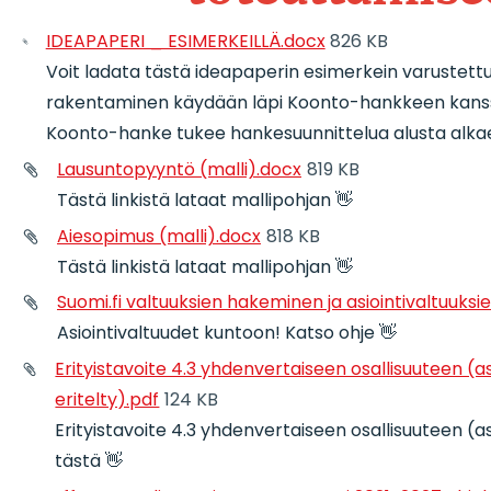
IDEAPAPERI _ ESIMERKEILLÄ.docx
826 KB
Voit ladata tästä ideapaperin esimerkein varustett
rakentaminen käydään läpi Koonto-hankkeen kan
Koonto-hanke tukee hankesuunnittelua alusta alkae
Lausuntopyyntö (malli).docx
819 KB
Tästä linkistä lataat mallipohjan 👋
Aiesopimus (malli).docx
818 KB
Tästä linkistä lataat mallipohjan 👋
Suomi.fi valtuuksien hakeminen ja asiointivaltuuks
Asiointivaltuudet kuntoon! Katso ohje 👋
Erityistavoite 4.3 yhdenvertaiseen osallisuuteen (as
eritelty).pdf
124 KB
Erityistavoite 4.3 yhdenvertaiseen osallisuuteen (as
tästä 👋