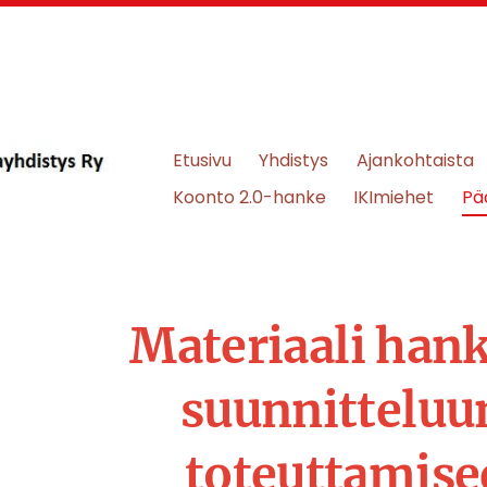
Etusivu
Yhdistys
Ajankohtaista
aliturvayhdistys Ry
Koonto 2.0-hanke
IKImiehet
Pä
Materiaali han
suunnitteluu
toteuttamis