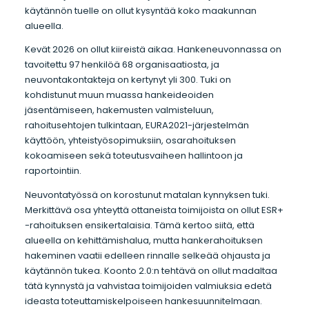
käytännön tuelle on ollut kysyntää koko maakunnan
alueella.
Kevät 2026 on ollut kiireistä aikaa. Hankeneuvonnassa on
tavoitettu 97 henkilöä 68 organisaatiosta, ja
neuvontakontakteja on kertynyt yli 300. Tuki on
kohdistunut muun muassa hankeideoiden
jäsentämiseen, hakemusten valmisteluun,
rahoitusehtojen tulkintaan, EURA2021-järjestelmän
käyttöön, yhteistyösopimuksiin, osarahoituksen
kokoamiseen sekä toteutusvaiheen hallintoon ja
raportointiin.
Neuvontatyössä on korostunut matalan kynnyksen tuki.
Merkittävä osa yhteyttä ottaneista toimijoista on ollut ESR+
-rahoituksen ensikertalaisia. Tämä kertoo siitä, että
alueella on kehittämishalua, mutta hankerahoituksen
hakeminen vaatii edelleen rinnalle selkeää ohjausta ja
käytännön tukea. Koonto 2.0:n tehtävä on ollut madaltaa
tätä kynnystä ja vahvistaa toimijoiden valmiuksia edetä
ideasta toteuttamiskelpoiseen hankesuunnitelmaan.