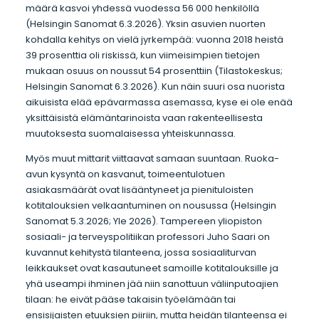
määrä kasvoi yhdessä vuodessa 56 000 henkilöllä
(Helsingin Sanomat 6.3.2026). Yksin asuvien nuorten
kohdalla kehitys on vielä jyrkempää: vuonna 2018 heistä
39 prosenttia oli riskissä, kun viimeisimpien tietojen
mukaan osuus on noussut 54 prosenttiin (Tilastokeskus;
Helsingin Sanomat 6.3.2026). Kun näin suuri osa nuorista
aikuisista elää epävarmassa asemassa, kyse ei ole enää
yksittäisistä elämäntarinoista vaan rakenteellisesta
muutoksesta suomalaisessa yhteiskunnassa.
Myös muut mittarit viittaavat samaan suuntaan. Ruoka-
avun kysyntä on kasvanut, toimeentulotuen
asiakasmäärät ovat lisääntyneet ja pienituloisten
kotitalouksien velkaantuminen on nousussa (Helsingin
Sanomat 5.3.2026; Yle 2026). Tampereen yliopiston
sosiaali- ja terveyspolitiikan professori Juho Saari on
kuvannut kehitystä tilanteena, jossa sosiaaliturvan
leikkaukset ovat kasautuneet samoille kotitalouksille ja
yhä useampi ihminen jää niin sanottuun väliinputoajien
tilaan: he eivät pääse takaisin työelämään tai
ensisijaisten etuuksien piiriin, mutta heidän tilanteensa ei