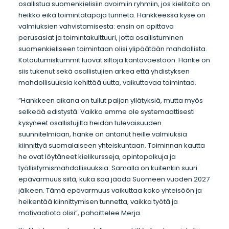
osallistua suomenkielisiin avoimiin ryhmiin, jos kielitaito on
heikko eikä toimintatapoja tunneta. Hankkeessa kyse on
valmiuksien vahvistamisesta: ensin on opittava
perusasiat ja toimintakulttuuri, jotta osallistuminen
suomenkieliseen toimintaan olisi ylipäätään mahdollista.
Kotoutumiskummit luovat siltoja kantaväestöön. Hanke on
siis tukenut sekä osallistujien arkea että yhdistyksen
mahdollisuuksia kehittää uutta, vaikuttavaa toimintaa.
”Hankkeen aikana on tullut paljon yllätyksiä, mutta myös
selkeää edistystä. Vaikka emme ole systemaattisesti
kysyneet osallistujilta heidän tulevaisuuden
suunnitelmiaan, hanke on antanut heille valmiuksia
kiinnittyä suomalaiseen yhteiskuntaan. Toiminnan kautta
he ovat löytäneet kielikursseja, opintopolkuja ja
työllistymismahdollisuuksia. Samalla on kuitenkin suuri
epävarmuus siitä, kuka saa jäädä Suomeen vuoden 2027
jälkeen. Tämä epävarmuus vaikuttaa koko yhteisöön ja
heikentää kiinnittymisen tunnetta, vaikka työtä ja
motivaatiota olisi”, pahoittelee Merja.