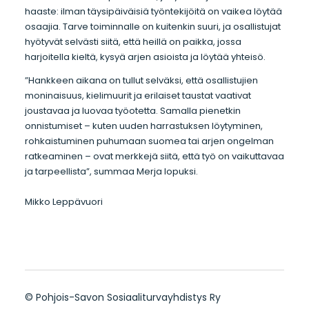
haaste: ilman täysipäiväisiä työntekijöitä on vaikea löytää
osaajia. Tarve toiminnalle on kuitenkin suuri, ja osallistujat
hyötyvät selvästi siitä, että heillä on paikka, jossa
harjoitella kieltä, kysyä arjen asioista ja löytää yhteisö.
”Hankkeen aikana on tullut selväksi, että osallistujien
moninaisuus, kielimuurit ja erilaiset taustat vaativat
joustavaa ja luovaa työotetta. Samalla pienetkin
onnistumiset – kuten uuden harrastuksen löytyminen,
rohkaistuminen puhumaan suomea tai arjen ongelman
ratkeaminen – ovat merkkejä siitä, että työ on vaikuttavaa
ja tarpeellista”, summaa Merja lopuksi.
Mikko Leppävuori
©
Pohjois-Savon Sosiaaliturvayhdistys Ry