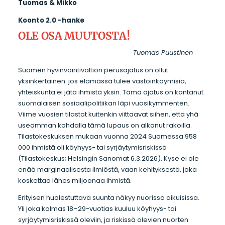
Tuomas & Mikko
Koonto 2.0 -hanke
OLE OSA MUUTOSTA!
Tuomas Puustinen
Suomen hyvinvointivaltion perusajatus on ollut
yksinkertainen: jos elämässä tulee vastoinkäymisiä,
yhteiskunta ei jätä ihmistä yksin. Tämä ajatus on kantanut
suomalaisen sosiaalipolitiikan läpi vuosikymmenten.
Viime vuosien tilastot kuitenkin viittaavat siihen, että yhä
useamman kohdalla tämä lupaus on alkanut rakoilla.
Tilastokeskuksen mukaan vuonna 2024 Suomessa 958
000 ihmistä oli köyhyys- tai syrjäytymisriskissä
(Tilastokeskus; Helsingin Sanomat 6.3.2026). Kyse ei ole
enää marginaalisesta ilmiöstä, vaan kehityksestä, joka
koskettaa lähes miljoonaa ihmistä.
Erityisen huolestuttava suunta näkyy nuorissa aikuisissa.
Yli joka kolmas 18–29-vuotias kuuluu köyhyys- tai
syrjäytymisriskissä oleviin, ja riskissä olevien nuorten