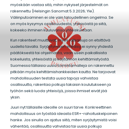
myöskään vastaa sitä, mihin nykyiset järjestelmät on
rakennettu (Helsingin Sanomat 5.3.2026; Yle).
Väliinputoaminen ei ole vain taloudellinen ongelma. Se
on myös kysymys osallisuudesta, yhteisöistä ja siitä,
kokeeko ihminen kuuluvansa yhteiskuntaan.
Kun rakenteet muuttuvat, myös ratkaisuja on etsittävä
uudella tavalla. Syrjäytymisen ehkäisy ei synny yhdestä
päätöksestä tai ohjelmasta, vaan usein paikallisista
kokeiluista, yhteisöistä ja käytännön kehittämistyöstä.
Suomessa tällaisia uusia toimintamalleja on rakennettu
pitkään myös kehittämishankkeiden kautta. Ne tarjoavat
mahdollisuuden testata uusia tapoja vahvistaa
osallisuutta, rakentaa polkuja takaisin koulutukseen ja
työhön sekä luoda yhteisöjä, joissa ihmiset eivät jää
yksin.
Juuri nyt tällaisille ideoille on suuri tarve. Konkreettinen
mahdollisuus on työstää ideasta ESR+-rahoituskelpoinen
hanke. Jos sinulla on ajatus siitä, miten syrjäytymistä voisi
vähentää, osallisuutta vahvistaa tai uusia polkuja