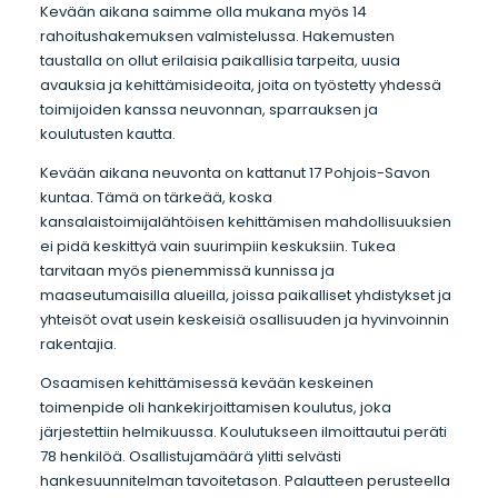
Kevään aikana saimme olla mukana myös 14
rahoitushakemuksen valmistelussa. Hakemusten
taustalla on ollut erilaisia paikallisia tarpeita, uusia
avauksia ja kehittämisideoita, joita on työstetty yhdessä
toimijoiden kanssa neuvonnan, sparrauksen ja
koulutusten kautta.
Kevään aikana neuvonta on kattanut 17 Pohjois-Savon
kuntaa. Tämä on tärkeää, koska
kansalaistoimijalähtöisen kehittämisen mahdollisuuksien
ei pidä keskittyä vain suurimpiin keskuksiin. Tukea
tarvitaan myös pienemmissä kunnissa ja
maaseutumaisilla alueilla, joissa paikalliset yhdistykset ja
yhteisöt ovat usein keskeisiä osallisuuden ja hyvinvoinnin
rakentajia.
Osaamisen kehittämisessä kevään keskeinen
toimenpide oli hankekirjoittamisen koulutus, joka
järjestettiin helmikuussa. Koulutukseen ilmoittautui peräti
78 henkilöä. Osallistujamäärä ylitti selvästi
hankesuunnitelman tavoitetason. Palautteen perusteella