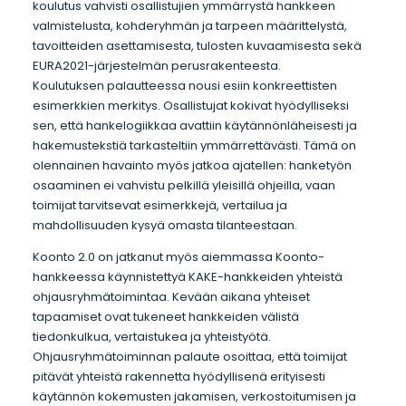
koulutus vahvisti osallistujien ymmärrystä hankkeen
valmistelusta, kohderyhmän ja tarpeen määrittelystä,
tavoitteiden asettamisesta, tulosten kuvaamisesta sekä
EURA2021-järjestelmän perusrakenteesta.
Koulutuksen palautteessa nousi esiin konkreettisten
esimerkkien merkitys. Osallistujat kokivat hyödylliseksi
sen, että hankelogiikkaa avattiin käytännönläheisesti ja
hakemustekstiä tarkasteltiin ymmärrettävästi. Tämä on
olennainen havainto myös jatkoa ajatellen: hanketyön
osaaminen ei vahvistu pelkillä yleisillä ohjeilla, vaan
toimijat tarvitsevat esimerkkejä, vertailua ja
mahdollisuuden kysyä omasta tilanteestaan.
Koonto 2.0 on jatkanut myös aiemmassa Koonto-
hankkeessa käynnistettyä KAKE-hankkeiden yhteistä
ohjausryhmätoimintaa. Kevään aikana yhteiset
tapaamiset ovat tukeneet hankkeiden välistä
tiedonkulkua, vertaistukea ja yhteistyötä.
Ohjausryhmätoiminnan palaute osoittaa, että toimijat
pitävät yhteistä rakennetta hyödyllisenä erityisesti
käytännön kokemusten jakamisen, verkostoitumisen ja