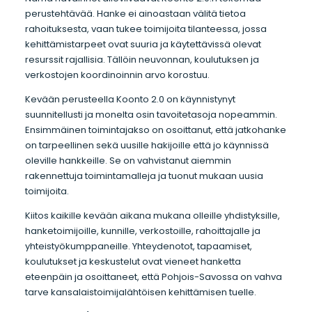
perustehtävää. Hanke ei ainoastaan välitä tietoa
rahoituksesta, vaan tukee toimijoita tilanteessa, jossa
kehittämistarpeet ovat suuria ja käytettävissä olevat
resurssit rajallisia. Tällöin neuvonnan, koulutuksen ja
verkostojen koordinoinnin arvo korostuu.
Kevään perusteella Koonto 2.0 on käynnistynyt
suunnitellusti ja monelta osin tavoitetasoja nopeammin.
Ensimmäinen toimintajakso on osoittanut, että jatkohanke
on tarpeellinen sekä uusille hakijoille että jo käynnissä
oleville hankkeille. Se on vahvistanut aiemmin
rakennettuja toimintamalleja ja tuonut mukaan uusia
toimijoita.
Kiitos kaikille kevään aikana mukana olleille yhdistyksille,
hanketoimijoille, kunnille, verkostoille, rahoittajalle ja
yhteistyökumppaneille. Yhteydenotot, tapaamiset,
koulutukset ja keskustelut ovat vieneet hanketta
eteenpäin ja osoittaneet, että Pohjois-Savossa on vahva
tarve kansalaistoimijalähtöisen kehittämisen tuelle.