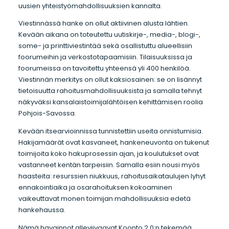
uusien yhteistyömahdollisuuksien kannalta.
Viestinnässä hanke on ollut aktiivinen alusta lähtien.
Kevään aikana on toteutettu uutiskirje-, media-, blogi-,
some- ja printtiviestintää sekä osallistuttu alueellisiin
foorumeihin ja verkostotapaamisiin. Tilaisuuksissa ja
foorumeissa on tavoitettu yhteensä yli 400 henkilöä.
Viestinnän merkitys on ollut kaksiosainen: se on lisännyt
tietoisuutta rahoitusmahdollisuuksista ja samalla tehnyt
näkyväksi kansalaistoimijalähtöisen kehittämisen roolia
Pohjois-Savossa.
Kevään itsearvioinnissa tunnistettiin useita onnistumisia.
Hakijamäärät ovat kasvaneet, hankeneuvonta on tukenut
toimijoita koko hakuprosessin ajan, ja koulutukset ovat
vastanneet kentän tarpeisiin. Samalla esiin nousi myös
haasteita: resurssien niukkuus, rahoitusaikataulujen lyhyt
ennakointiaika ja osarahoituksen kokoaminen
vaikeuttavat monen toimijan mahdollisuuksia edetä
hankehaussa.
Nämä havainnot alleviivaavat Koonto 2.0:n tekemää