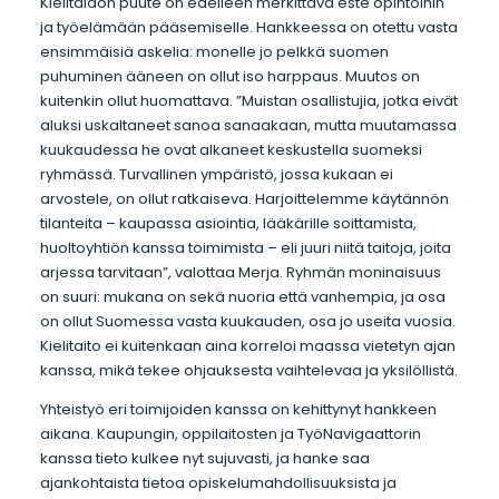
Kielitaidon puute on edelleen merkittävä este opintoihin
ja työelämään pääsemiselle. Hankkeessa on otettu vasta
ensimmäisiä askelia: monelle jo pelkkä suomen
puhuminen ääneen on ollut iso harppaus. Muutos on
kuitenkin ollut huomattava. ”Muistan osallistujia, jotka eivät
aluksi uskaltaneet sanoa sanaakaan, mutta muutamassa
kuukaudessa he ovat alkaneet keskustella suomeksi
ryhmässä. Turvallinen ympäristö, jossa kukaan ei
arvostele, on ollut ratkaiseva. Harjoittelemme käytännön
tilanteita – kaupassa asiointia, lääkärille soittamista,
huoltoyhtiön kanssa toimimista – eli juuri niitä taitoja, joita
arjessa tarvitaan”, valottaa Merja. Ryhmän moninaisuus
on suuri: mukana on sekä nuoria että vanhempia, ja osa
on ollut Suomessa vasta kuukauden, osa jo useita vuosia.
Kielitaito ei kuitenkaan aina korreloi maassa vietetyn ajan
kanssa, mikä tekee ohjauksesta vaihtelevaa ja yksilöllistä.
Yhteistyö eri toimijoiden kanssa on kehittynyt hankkeen
aikana. Kaupungin, oppilaitosten ja TyöNavigaattorin
kanssa tieto kulkee nyt sujuvasti, ja hanke saa
ajankohtaista tietoa opiskelumahdollisuuksista ja