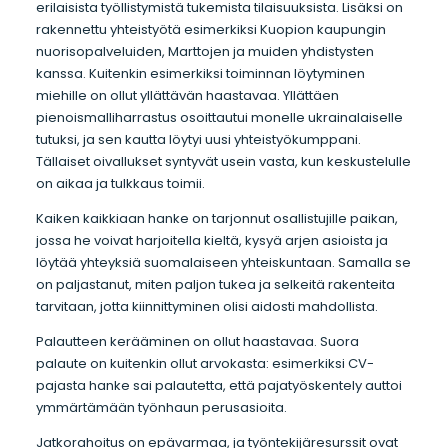
erilaisista työllistymistä tukemista tilaisuuksista. Lisäksi on
rakennettu yhteistyötä esimerkiksi Kuopion kaupungin
nuorisopalveluiden, Marttojen ja muiden yhdistysten
kanssa. Kuitenkin esimerkiksi toiminnan löytyminen
miehille on ollut yllättävän haastavaa. Yllättäen
pienoismalliharrastus osoittautui monelle ukrainalaiselle
tutuksi, ja sen kautta löytyi uusi yhteistyökumppani.
Tällaiset oivallukset syntyvät usein vasta, kun keskustelulle
on aikaa ja tulkkaus toimii.
Kaiken kaikkiaan hanke on tarjonnut osallistujille paikan,
jossa he voivat harjoitella kieltä, kysyä arjen asioista ja
löytää yhteyksiä suomalaiseen yhteiskuntaan. Samalla se
on paljastanut, miten paljon tukea ja selkeitä rakenteita
tarvitaan, jotta kiinnittyminen olisi aidosti mahdollista.
Palautteen kerääminen on ollut haastavaa. Suora
palaute on kuitenkin ollut arvokasta: esimerkiksi CV-
pajasta hanke sai palautetta, että pajatyöskentely auttoi
ymmärtämään työnhaun perusasioita.
Jatkorahoitus on epävarmaa, ja työntekijäresurssit ovat