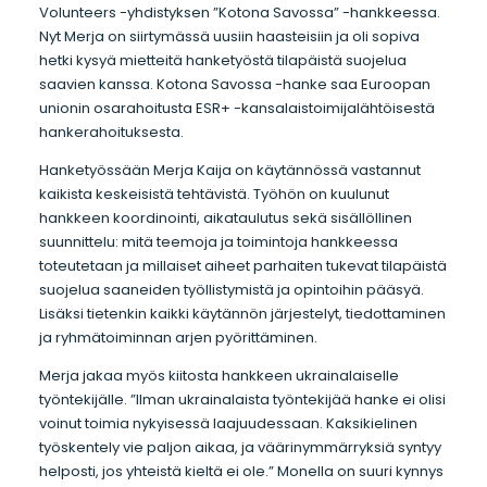
Volunteers -yhdistyksen ”Kotona Savossa” -hankkeessa.
Nyt Merja on siirtymässä uusiin haasteisiin ja oli sopiva
hetki kysyä mietteitä hanketyöstä tilapäistä suojelua
saavien kanssa. Kotona Savossa -hanke saa Euroopan
unionin osarahoitusta ESR+ -kansalaistoimijalähtöisestä
hankerahoituksesta.
Hanketyössään Merja Kaija on käytännössä vastannut
kaikista keskeisistä tehtävistä. Työhön on kuulunut
hankkeen koordinointi, aikataulutus sekä sisällöllinen
suunnittelu: mitä teemoja ja toimintoja hankkeessa
toteutetaan ja millaiset aiheet parhaiten tukevat tilapäistä
suojelua saaneiden työllistymistä ja opintoihin pääsyä.
Lisäksi tietenkin kaikki käytännön järjestelyt, tiedottaminen
ja ryhmätoiminnan arjen pyörittäminen.
Merja jakaa myös kiitosta hankkeen ukrainalaiselle
työntekijälle. ”Ilman ukrainalaista työntekijää hanke ei olisi
voinut toimia nykyisessä laajuudessaan. Kaksikielinen
työskentely vie paljon aikaa, ja väärinymmärryksiä syntyy
helposti, jos yhteistä kieltä ei ole.” Monella on suuri kynnys