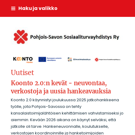
Siirry
Haku ja valikko
sivun
sisältöön
Pohjois-Savon Sosiaali
Uutiset
Koonto 2.0:n kevät - neuvontaa,
verkostoja ja uusia hankeavauksia
Koonto 2.0 käynnistyi joulukuussa 2025 jatkohankkeena
työlle, jota Pohjois-Savossa on tehty
kansalaistoimijalähtöisen kehittämisen vahvistamiseksi jo
aiemmin. Kevään 2026 aikana on käynyt selväksi, että
jatkolle oli tarve. Hankeneuvonnalle, koulutukselle,
verkostojen koordinoinnille ja hanketoimijoiden