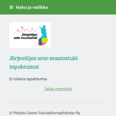
Siirry
Haku ja valikko
sivun
sisältöön
Järjestöjen sote-muutostuki
Järjestöjen sote-muutostuki
tapahtumat
Ei tulevia tapahtumia
Selaa menneitä
©
Pohjois-Savon Sosiaaliturvayhdistys Ry