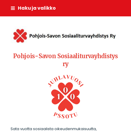
Siirry
Haku ja valikko
sivun
sisältöön
Pohjois-Savon Sosiaali
Pohjois-Savon Sosiaaliturvayhdistys
ry
Sata vuotta sosiaalista oikeudenmukaisuutta,