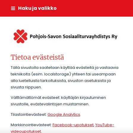
Siirry
Haku ja valikko
sivun
sisältöön
Pohjois-Savon Sosiaali
Tietoa evästeistä
Tällä sivustolla saatetaan käyttää evästeitä ja vastaavia
tekniikoita (esim. localstorage) yhteen tai useampaan
alla luetelluista tarkoituksista, sivuston asetuksista ja
sivusta riippuen.
Välttämättömät evästeet: käyttäjän kirjautuminen
sivustolle, evästevalintojen muistaminen.
Tilastointievästeet:
Google Analytics
.
Markkinointievästeet:
Facebook-upotukset
,
YouTube-
videoupotukset
.