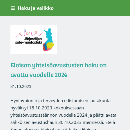
Siirry
Haku ja valikko
sivun
sisältöön
Järjestöjen sote-muutostuki
Eloisan yhteisöavustusten haku on
avattu vuodelle 2024
31.10.2023
Hyvinvoinnin ja terveyden edistämisen lautakunta
hyväksyi 18.10.2023 kokouksessaan
yhteisöavustussäännön vuodelle 2024 ja päätti avata
sähköisen avustushaun 30.10.2023 mennessä. Etelä-
Savon alueen yhteisöt voivat hakea Eloisan